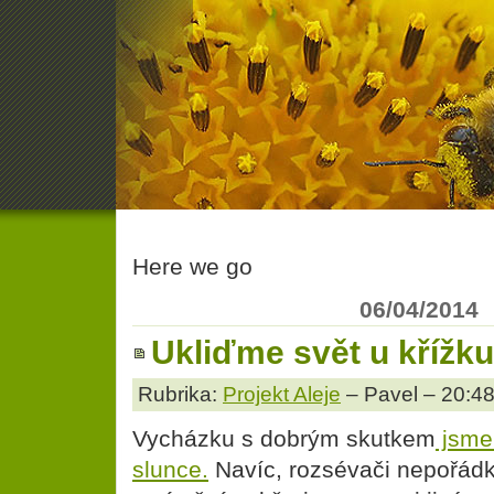
Here we go
06/04/2014
Ukliďme svět u křížk
Rubrika:
Projekt Aleje
– Pavel – 20:4
Vycházku s dobrým skutkem
jsme 
slunce.
Navíc, rozsévači nepořádk