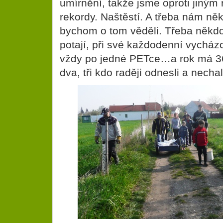
umírnění, takže jsme oproti jiným 
rekordy. Naštěstí. A třeba nám ně
bychom o tom věděli. Třeba někd
potají, při své každodenní vychá
vždy po jedné PETce…a rok má 365
dva, tři kdo raději odnesli a nechal