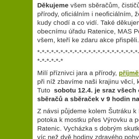
Děkujeme
všem sběračům, čistič
přírody, oficiálním i neoficiálním, 
kudy chodí a co vidí. Také děkuje
obecnímu úřadu Ratenice, MAS Po
všem, kteří ke zdaru akce přispěli.
*-*-*-*-*-*-*-*-*-*-*-*-*-*-*-*-*-*-*-*-*-*
*-*-*-*-*-*
Milí příznivci jara a přírody,
příjmě
při níž zbavíme naši krajinu věcí, k
Tuto
sobotu 12.4. je sraz všech
sběračů a sběraček v 9 hodin na
Z návsi půjdeme kolem Šutráku k
potoka k mostku přes Výrovku a p
Ratenic. Vycházka s dobrým sku
víc než dvě hodiny zdravého poh